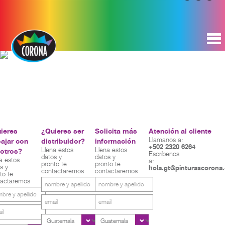
ieres
¿Quieres ser
Solicita más
Atención al cliente
Llamanos a:
bajar con
distribuidor?
información
+502 2320 6264
Llena estos
Llena estos
otros?
Escríbenos
datos y
datos y
a estos
a:
pronto te
pronto te
s y
hola.gt@pinturascorona
contactaremos
contactaremos
to te
tactaremos